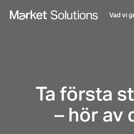
Vad vi g
Ta första s
– hör av 