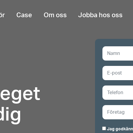
ör
Case
Om oss
Jobba hos oss
teget
dig
Jag godkänne