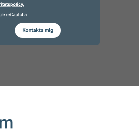
ritetspolicy.
gle reCaptcha
am