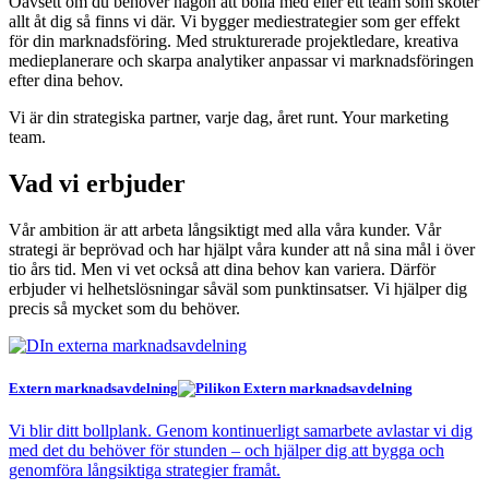
Oavsett om du behöver någon att bolla med eller ett team som sköter
allt åt dig så finns vi där. Vi bygger mediestrategier som ger effekt
för din marknadsföring. Med strukturerade projektledare, kreativa
medieplanerare och skarpa analytiker anpassar vi marknadsföringen
efter dina behov.
Vi är din strategiska partner, varje dag, året runt. Your marketing
team.
Vad vi erbjuder
Vår ambition är att arbeta långsiktigt med alla våra kunder. Vår
strategi är beprövad och har hjälpt våra kunder att nå sina mål i över
tio års tid. Men vi vet också att dina behov kan variera. Därför
erbjuder vi helhetslösningar såväl som punktinsatser. Vi hjälper dig
precis så mycket som du behöver.
Extern marknadsavdelning
Vi blir ditt bollplank. Genom kontinuerligt samarbete avlastar vi dig
med det du behöver för stunden – och hjälper dig att bygga och
genomföra långsiktiga strategier framåt.