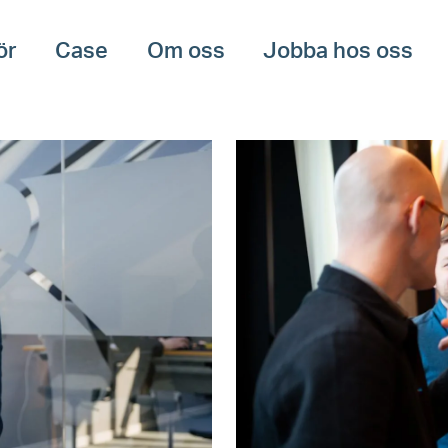
ör
Case
Om oss
Jobba hos oss