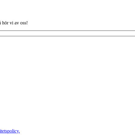
å hör vi av oss!
itetspolicy.