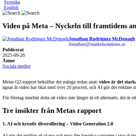
Svenska
English
Video på Meta – Nyckeln till framtidens a
Jonathan Rodriguez McDonagh
Jonathan@marketsolutions.se
Publicerat
2025-09-26
Ämne
Sociala medier
Metas Q2-rapport bekräftar det många redan anat:
video är det star
ägnar åt video har ökat med över 20 procent, och AI gör det enklare än
För företag innebär detta att video inte längre är ett alternativ, det är et
Tre insikter från Metas rapport
1. AI och kreativ diversifiering – Video Generation 2.0
AI gör det möjligt att skapa och testa fler kreativa varianter i stor s