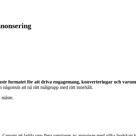
nnonsering
kaste formatet för att driva engagemang, konverteringar och varu
 någonsin att nå rätt målgrupp med rätt innehåll.
t måste.
kala. Genom att ladda upp flera versioner av annonser med olika budskap 