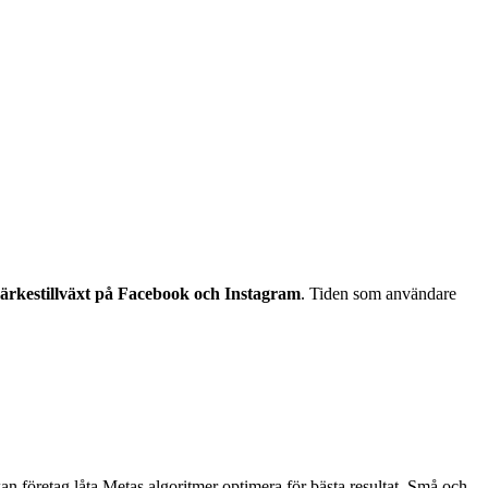
märkestillväxt på Facebook och Instagram
. Tiden som användare
kan företag låta Metas algoritmer optimera för bästa resultat. Små och