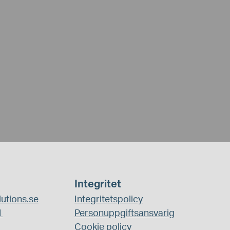
Integritet
utions.se
Integritetspolicy
1
Personuppgiftsansvarig
Cookie policy