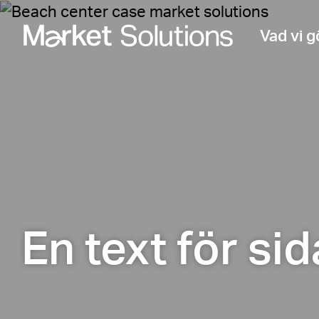
Vad vi g
En text för si