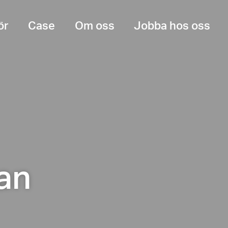
ör
Case
Om oss
Jobba hos oss
dan