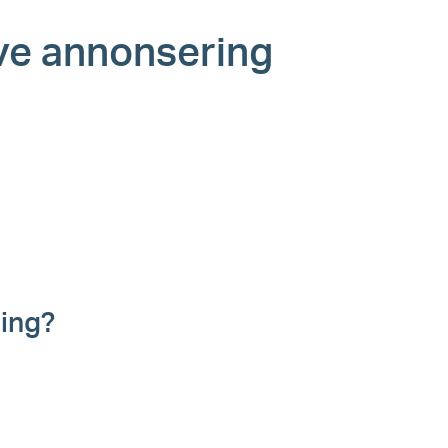
ive annonsering
sing?