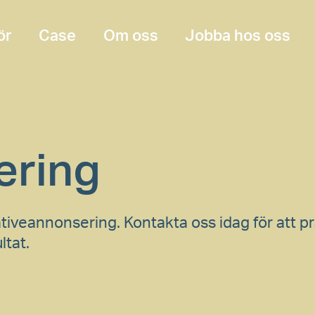
ör
Case
Om oss
Jobba hos oss
ering
ativeannonsering. Kontakta oss idag för att p
ltat.