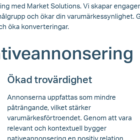
ng med Market Solutions. Vi skapar engager
 målgrupp och ökar din varumärkessynlighet. 
och öka konverteringar.
ativeannonsering
Ökad trovärdighet
Annonserna uppfattas som mindre
påträngande, vilket stärker
varumärkesförtroendet. Genom att vara
relevant och kontextuell bygger
nativeannonsering en positiv relation